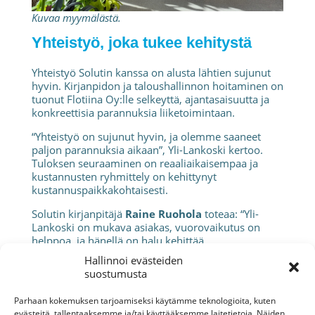
Kuvaa myymälästä.
Yhteistyö, joka tukee kehitystä
Yhteistyö Solutin kanssa on alusta lähtien sujunut
hyvin. Kirjanpidon ja taloushallinnon hoitaminen on
tuonut Flotiina Oy:lle selkeyttä, ajantasaisuutta ja
konkreettisia parannuksia liiketoimintaan.
“Yhteistyö on sujunut hyvin, ja olemme saaneet
paljon parannuksia aikaan”, Yli-Lankoski kertoo.
Tuloksen seuraaminen on reaaliaikaisempaa ja
kustannusten ryhmittely on kehittynyt
kustannuspaikkakohtaisesti.
Solutin kirjanpitäjä
Raine Ruohola
toteaa: “Yli-
Lankoski on mukava asiakas, vuorovaikutus on
helppoa, ja hänellä on halu kehittää
liiketoimintaansa ja hakea kasvua.”
Hallinnoi evästeiden
suostumusta
”Toimialasta riippumatta asiakkaan ja tilitoimiston
sujuva yhteistyö mahdollistaa yritystoiminnan
Parhaan kokemuksen tarjoamiseksi käytämme teknologioita, kuten
kehittämisen ja kasvun. Siitä Flotiina on hyvä
evästeitä, tallentaaksemme ja/tai käyttääksemme laitetietoja. Näiden