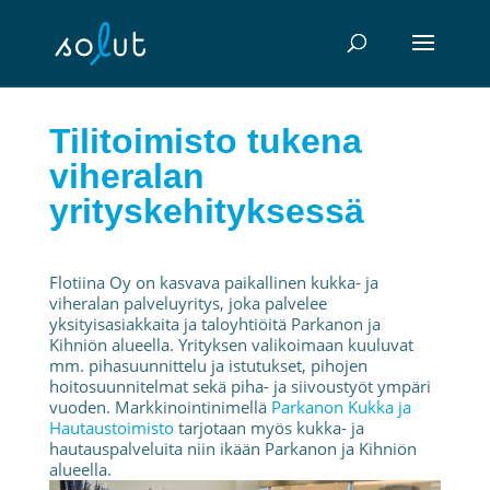
Skip
to
content
Tilitoimisto tukena
viheralan
yrityskehityksessä
Flotiina Oy on kasvava paikallinen kukka- ja
viheralan palveluyritys, joka palvelee
yksityisasiakkaita ja taloyhtiöitä Parkanon ja
Kihniön alueella. Yrityksen valikoimaan kuuluvat
mm. pihasuunnittelu ja istutukset, pihojen
hoitosuunnitelmat sekä piha- ja siivoustyöt ympäri
vuoden. Markkinointinimellä
Parkanon Kukka ja
Hautaustoimisto
tarjotaan myös kukka- ja
hautauspalveluita niin ikään Parkanon ja Kihniön
alueella.