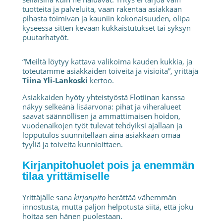
tuotteita ja palveluita, vaan rakentaa asiakkaan
pihasta toimivan ja kauniin kokonaisuuden, olipa
kyseessä sitten kevään kukkaistutukset tai syksyn
puutarhatyöt.
“Meiltä löytyy kattava valikoima kauden kukkia, ja
toteutamme asiakkaiden toiveita ja visioita”, yrittäjä
Tiina Yli-Lankoski
kertoo.
Asiakkaiden hyöty yhteistyöstä Flotiinan kanssa
näkyy selkeänä lisäarvona: pihat ja viheralueet
saavat säännöllisen ja ammattimaisen hoidon,
vuodenaikojen työt tulevat tehdyiksi ajallaan ja
lopputulos suunnitellaan aina asiakkaan omaa
tyyliä ja toiveita kunnioittaen.
Kirjanpitohuolet pois ja enemmän
tilaa yrittämiselle
Yrittäjälle sana
kirjanpito
herättää vähemmän
innostusta, mutta paljon helpotusta siitä, että joku
hoitaa sen hänen puolestaan.