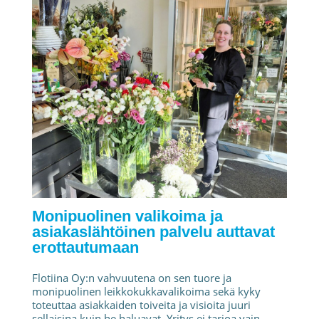
Monipuolinen valikoima ja
asiakaslähtöinen palvelu auttavat
erottautumaan
Flotiina Oy:n vahvuutena on sen tuore ja
monipuolinen leikkokukkavalikoima sekä kyky
toteuttaa asiakkaiden toiveita ja visioita juuri
sellaisina kuin he haluavat. Yritys ei tarjoa vain