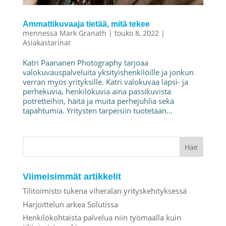
Ammattikuvaaja tietää, mitä tekee
mennessä
Mark Granath
|
touko 8, 2022
|
Asiakastarinat
Katri Paananen Photography tarjoaa
valokuvauspalveluita yksityishenkilöille ja jonkun
verran myös yrityksille. Katri valokuvaa lapsi- ja
perhekuvia, henkilökuvia aina passikuvista
potretteihin, häitä ja muita perhejuhlia sekä
tapahtumia. Yritysten tarpeisiin tuotetaan...
Haku:
Viimeisimmät artikkelit
Tilitoimisto tukena viheralan yrityskehityksessä
Harjoittelun arkea Solutissa
Henkilökohtaista palvelua niin työmaalla kuin